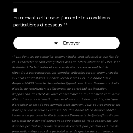
En cochant cette case, j'accepte les conditions
particulières ci-dessous **
Envoyer
** Les données personnelles communiquées sont nécessaires aux fins de
vous contacter et sont enregistrées dans un fichier informatisé. Elles sont
destinées à Techni Jantes et ses sous-traitants dans le seul but de
répondre à votre message. Les données collectées seront communiquées
aux seuls destinataires suivants: Techni Jantes 121 Rue André Marie
Ampère 56600 Lanester technijantes@gmail.com. Vous disposez de droits
d’accès, de rectification, d’effacement, de portabilité, de limitation,
d’opposition, de retrait de votre consentement à tout moment et du droit
d’introduire une réclamation auprès d’une autorité de contrôle, ainsi que
d’organiser le sort de vos données post-mortem. Vous pouvez exercer ces
droits par voie postale à l'adresse 121 Rue André Marie Ampère 56600
Lanester ou par courrier électronique à l'adresse technijantes@gmail.com.
Un justificatif d'identité pourra vous être demandé. Nous conservons vos
données pendant la période de prise de contact puis pendant la durée de
prescription légale aux fins probatoires et de gestion des contentieux.