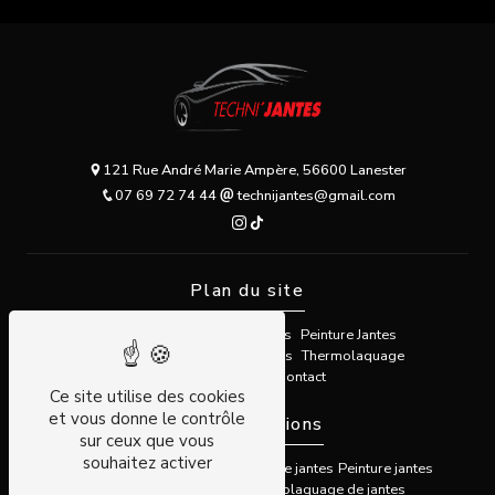
121 Rue André Marie Ampère, 56600 Lanester
07 69 72 74 44
technijantes@gmail.com
Plan du site
Accueil
Rénovation de Jantes
Peinture Jantes
Dévoilage / Redressage Jantes
Thermolaquage
Galerie Photos
Contact
Ce site utilise des cookies
et vous donne le contrôle
Nos prestations
sur ceux que vous
souhaitez activer
Surfacage diamanté
Réparation de jantes
Peinture jantes
Redressage de jantes
Thermolaquage de jantes