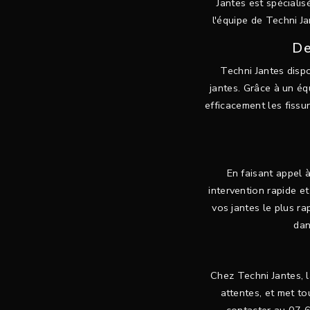
Jantes est spécialis
l'équipe de Techni J
De
Techni Jantes dispo
jantes. Grâce à un é
efficacement les fissur
En faisant appel à
intervention rapide e
vos jantes le plus r
dan
Chez Techni Jantes, l
attentes, et met to