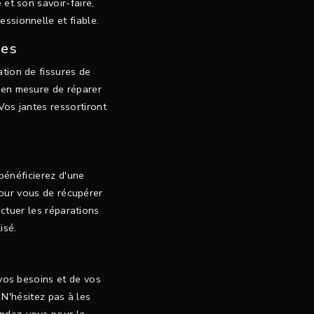
 et son savoir-faire,
ssionnelle et fiable.
tes
ation de fissures de
 en mesure de réparer
 Vos jantes ressortiront
 bénéficierez d'une
pour vous de récupérer
ctuer les réparations
isé.
 vos besoins et de vos
 N'hésitez pas à les