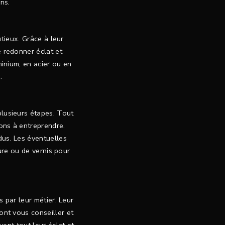
ons.
tieux. Grâce à leur
e redonner éclat et
minium, en acier ou en
.
plusieurs étapes. Tout
ions à entreprendre.
dus. Les éventuelles
ure ou de vernis pour
par leur métier. Leur
ront vous conseiller et