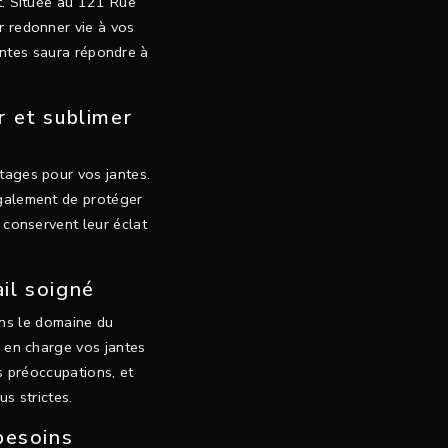
nt. Située au 121 Rue
r redonner vie à vos
antes saura répondre à
r et sublimer
tages pour vos jantes.
également de protéger
s conservent leur éclat
ail soigné
ans le domaine du
e en charge vos jantes
s préoccupations, et
s strictes.
besoins