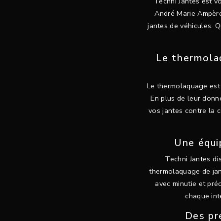
Techni Jantes est vo
André Marie Ampère 
jantes de véhicules. 
Le thermolaq
Le thermolaquage est 
En plus de leur donn
vos jantes contre la c
Une équip
Techni Jantes di
thermolaquage de jant
avec minutie et pré
chaque int
Des pr