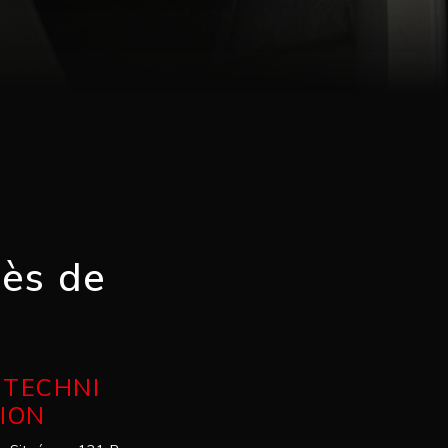
rès de
 TECHNI
TION