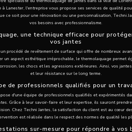
tre spécialiste du thermolaquage de jantes dans la ville de Lorie
à Lanester, l'entreprise vous propose ses services de qualité pou
Que ce soit pour une rénovation ou une personnalisation, Techni J
vos besoins avec professionnalisme.
uage, une technique efficace pour protége
vos jantes
un procédé de revêtement de surface qui offre de nombreux avan
er un aspect esthétique irréprochable, le thermolaquage permet 
orrosion, les chocs et les agressions extérieures. Ainsi, vos jante
et leur résistance sur le long terme.
e de professionnels qualifiés pour un trav
spose d'une équipe de professionnels qualifiés et expérimentés d
es. Grâce à leur savoir-faire et leur expertise, ils sauront prendr
cision. Chez Techni Jantes, la satisfaction du client est au cœur de
ervention est réalisée dans le respect des normes de qualité les plu
estations sur-mesure pour répondre à vos 