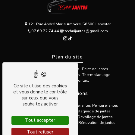
121 Rue André Marie Ampère, 56600 Lanester
07 69 72 74 44
technijantes@gmail.com
Plan du site
Accueil
Rénovation de Jantes
Peinture Jantes
Dévoilage / Redressage Jantes
Thermolaquage
Galerie Photos
Contact
Ce site utilise des cookies
et vous donne le contrôle
Nos prestations
sur ceux que vous
souhaitez activer
Surfacage diamanté
Réparation de jantes
Peinture jantes
Redressage de jantes
Thermolaquage de jantes
Thermolaquage toutes pièces
Dévoilage de jantes
Tout accepter
Réparation fissure jantes
Jantes
Rénovation de jantes
Tout refuser