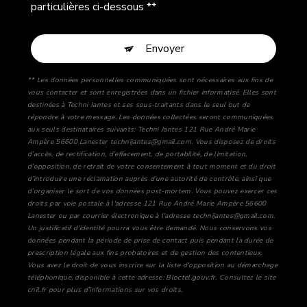
particulières ci-dessous **
Envoyer
** Les données personnelles communiquées sont nécessaires aux fins de
vous contacter et sont enregistrées dans un fichier informatisé. Elles sont
destinées à Techni Jantes et ses sous-traitants dans le seul but de
répondre à votre message. Les données collectées seront communiquées
aux seuls destinataires suivants: Techni Jantes 121 Rue André Marie
Ampère 56600 Lanester technijantes@gmail.com. Vous disposez de droits
d’accès, de rectification, d’effacement, de portabilité, de limitation,
d’opposition, de retrait de votre consentement à tout moment et du droit
d’introduire une réclamation auprès d’une autorité de contrôle, ainsi que
d’organiser le sort de vos données post-mortem. Vous pouvez exercer ces
droits par voie postale à l'adresse 121 Rue André Marie Ampère 56600
Lanester ou par courrier électronique à l'adresse technijantes@gmail.com.
Un justificatif d'identité pourra vous être demandé. Nous conservons vos
données pendant la période de prise de contact puis pendant la durée de
prescription légale aux fins probatoires et de gestion des contentieux.
Vous avez le droit de vous inscrire sur la liste d'opposition au démarchage
téléphonique, disponible à cette adresse:
Bloctel.gouv.fr
. Consultez le site
cnil.fr pour plus d’informations sur vos droits.