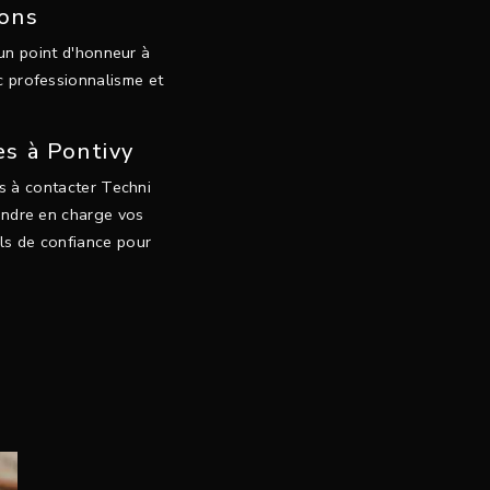
ions
 un point d'honneur à
c professionnalisme et
es à Pontivy
as à contacter Techni
rendre en charge vos
els de confiance pour